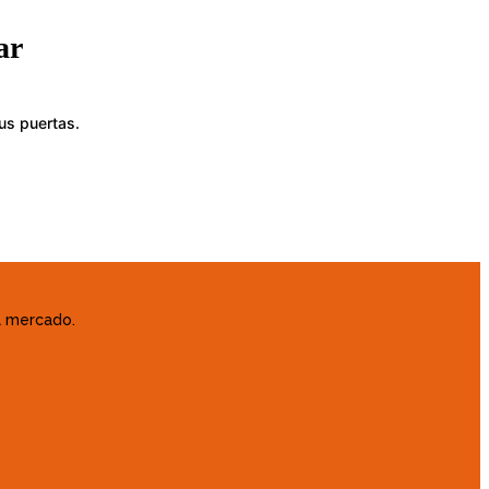
ar
us puertas.
el mercado.