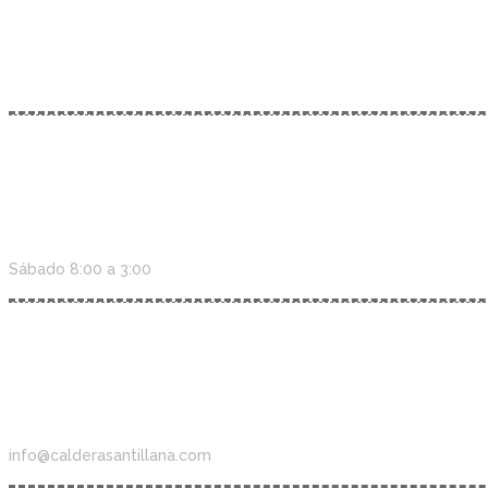
Lorem ipsum gravida nibh vel velit auctor aliquetenean sollicitudi
Lunes - Vierenes 08:00 - 6:00
Sábado 8:00 a 3:00
+ 0800 2466 7921
info@calderasantillana.com