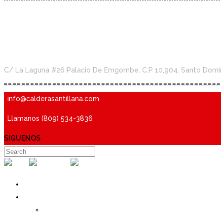
34th Avenue
C/ La Laguna #26 Palacio De Emgombe. C.P 10,904. Santo Domi
info@calderasantillana.com
Llamanos (809) 534-3836
SIGUENOS
Inicio
Quienes Somos
Nuestra Historia