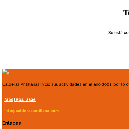
T
Se está co
Calderas Antillanas inició sus actividades en el año 2001, por l
(809) 534-3836
info@calderasantillana.com
Enlaces