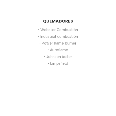
QUEMADORES
• Webster Combustión
• Industrial combustión
• Power flame burner
• Autoflame
• Johnson boiler
• Limpsfield