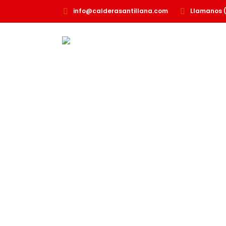
info@calderasantillana.com
Llamanos 
INICIO
QUIENES SOMOS
Contamos con un
sus necesidade
hora