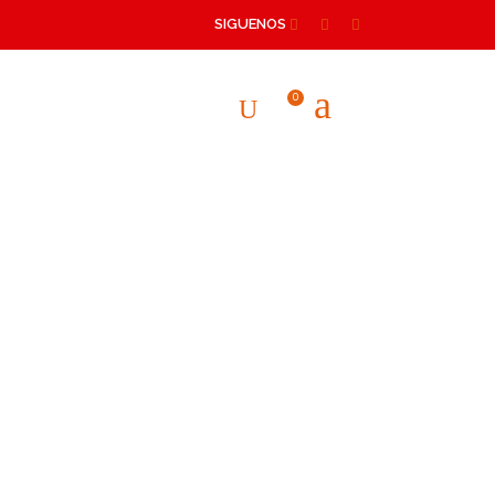
SIGUENOS
0
 para satisfacer
ervicios las 24
icas.