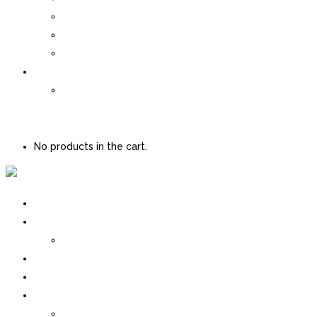
Expansores de tubo
Kits de limpieza de tubos
Carlin combustion
Contacto
Ing. Agustin G. Asencio
0 items
$
0.00
No products in the cart.
Inicio
Quienes Somos
Nuestra Historia
Servicios
Blog
Productos
Bomba centrífugas de aceite térmico