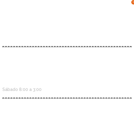
Lorem ipsum gravida nibh vel velit auctor aliquetenean
sollicitudin, lorem quis bibendum auci elit consequat ipsutis
sem nibh id elit duis sed.
Lunes - Vierenes 08:00 - 6:00
Sábado 8:00 a 3:00
+ 0800 2466 7921