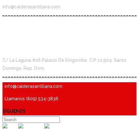
info@calderasantillana.com
34th Avenue
C/ La Laguna #26 Palacio De Emgombe. C.P 10,904. Santo
Domingo, Rep. Dom.
info@calderasantillana.com
Llamanos (809) 534-3836
SIGUENOS