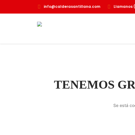
info@calderasantillana.com
Llamanos 
INICIO
QUIENES SOMOS
TENEMOS GR
Se está co