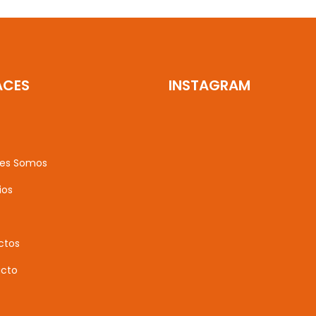
ACES
INSTAGRAM
es Somos
ios
ctos
cto