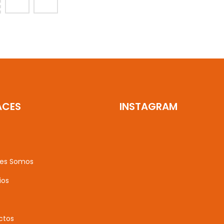
3
ACES
INSTAGRAM
es Somos
ios
ctos