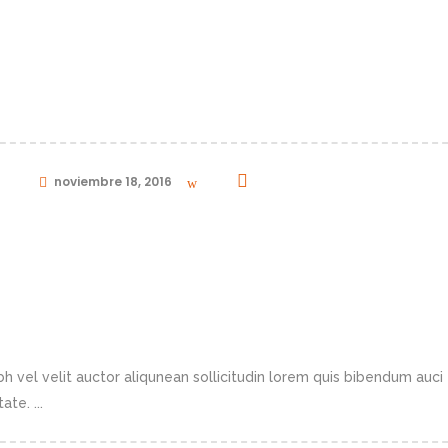
ADER
in
noviembre 18, 2016
0
N
h vel velit auctor aliqunean sollicitudin lorem quis bibendum auci 
te. ...