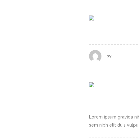
MINIMAL HE
by
calderasadm
BROAD VISIO
Lorem ipsum gravida nib
sem nibh elit duis vulputa