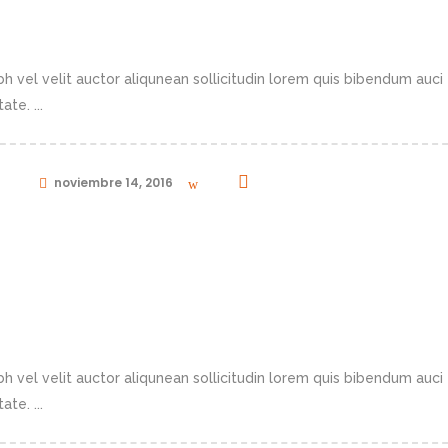
BIG.
h vel velit auctor aliqunean sollicitudin lorem quis bibendum auci 
te. ...
in
noviembre 14, 2016
0
OMMUNITY
h vel velit auctor aliqunean sollicitudin lorem quis bibendum auci 
te. ...