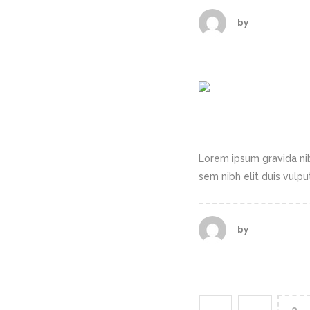
by
calderasadm
PLAN BETTER.
Lorem ipsum gravida nib
sem nibh elit duis vulputa
by
calderasadm