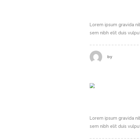
NO JOB TOO 
Lorem ipsum gravida nib
sem nibh elit duis vulputa
by
calderasadm
BUILDING C
Lorem ipsum gravida nib
sem nibh elit duis vulputa