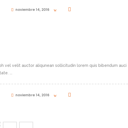
in
noviembre 14, 2016
0
h vel velit auctor aliqunean sollicitudin lorem quis bibendum auci 
te. ...
in
noviembre 14, 2016
0