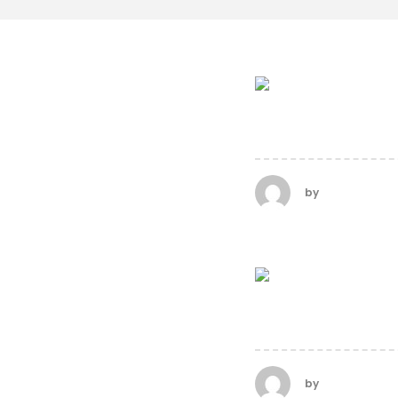
STANDARD H
by
calderasadm
VERTICAL HE
by
calderasadm