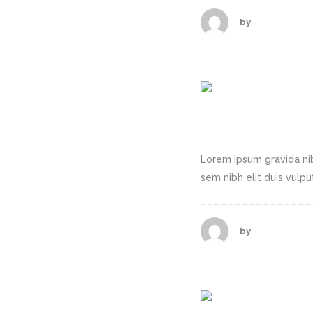
by
calderasadm
THE ARCHITE
Lorem ipsum gravida nib
sem nibh elit duis vulputa
by
calderasadm