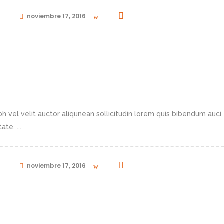
in
noviembre 17, 2016
0
CTURE INDUSTRY
h vel velit auctor aliqunean sollicitudin lorem quis bibendum auci 
te. ...
in
noviembre 17, 2016
0