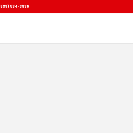
(809) 534-3836
SERVICIOS
BLOG
PRODUCTOS
CONTACTO