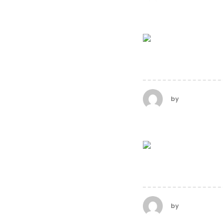
TABBED HEA
by
calderasadm
BOXED LAYO
by
calderasadm